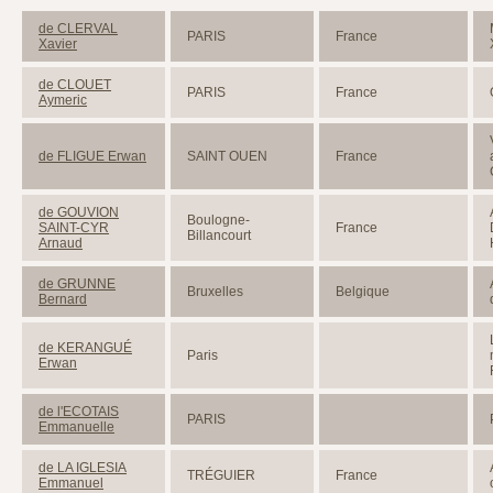
de CLERVAL
PARIS
France
Xavier
de CLOUET
PARIS
France
Aymeric
de FLIGUE Erwan
SAINT OUEN
France
de GOUVION
Boulogne-
SAINT-CYR
France
Billancourt
Arnaud
de GRUNNE
Bruxelles
Belgique
Bernard
de KERANGUÉ
Paris
Erwan
de l'ECOTAIS
PARIS
Emmanuelle
de LA IGLESIA
TRÉGUIER
France
Emmanuel