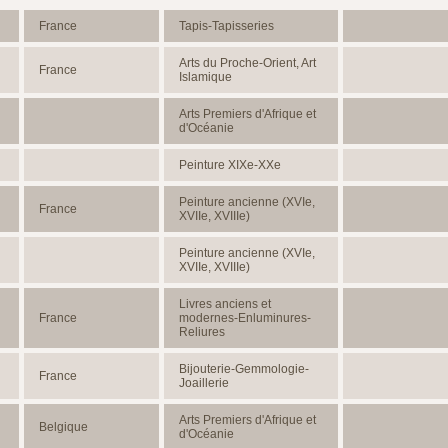
France
Tapis-Tapisseries
Arts du Proche-Orient, Art
France
Islamique
Arts Premiers d'Afrique et
d'Océanie
Peinture XIXe-XXe
Peinture ancienne (XVIe,
France
XVIIe, XVIIIe)
Peinture ancienne (XVIe,
XVIIe, XVIIIe)
Livres anciens et
France
modernes-Enluminures-
Reliures
Bijouterie-Gemmologie-
France
Joaillerie
Arts Premiers d'Afrique et
Belgique
d'Océanie