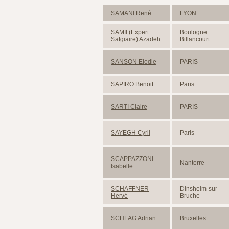
SAMANI René
LYON
SAMII (Expert
Boulogne
Satgiaire) Azadeh
Billancourt
SANSON Elodie
PARIS
SAPIRO Benoit
Paris
SARTI Claire
PARIS
SAYEGH Cyril
Paris
SCAPPAZZONI
Nanterre
Isabelle
SCHAFFNER
Dinsheim-sur-
Hervé
Bruche
SCHLAG Adrian
Bruxelles