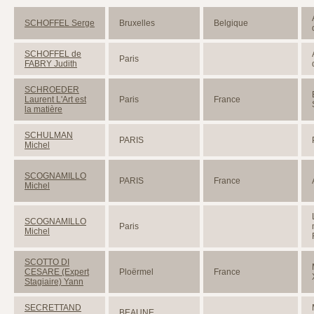
SCHOFFEL Serge
Bruxelles
Belgique
SCHOFFEL de
Paris
FABRY Judith
SCHROEDER
Laurent L'Art est
Paris
France
la matière
SCHULMAN
PARIS
Michel
SCOGNAMILLO
PARIS
France
Michel
SCOGNAMILLO
Paris
Michel
SCOTTO DI
CESARE (Expert
Ploërmel
France
Stagiaire) Yann
SECRETTAND
BEAUNE