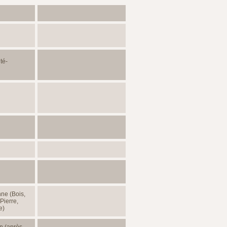
té-
ne (Bois,
Pierre,
e)