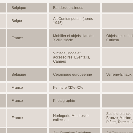
Belgique
Bandes dessinées
Art Contemporain (après
Belgïe
1945)
Mobilier et objets d'art du
Objets de curiosi
France
XVIIIe siècle
Curiosa
Vintage, Mode et
accessoires, Eventails,
Cannes
Belgique
Céramique européenne
Verrerie-Emaux
France
Peinture XIXe-XXe
France
Photographie
Sculpture ancien
Horlogerie-Montres de
France
Bronze, Marbre, 
collection
Plâtre, Terre cuit