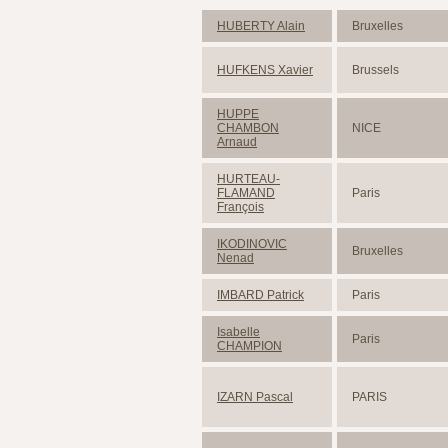
HUBERTY Alain
Bruxelles
HUFKENS Xavier
Brussels
HUPPE
CHAMBON
NICE
Arnaud
HURTEAU-
FLAMAND
Paris
François
IKODINOVIC
Bruxelles
Nenad
IMBARD Patrick
Paris
Isabelle
Paris
CHAMPION
IZARN Pascal
PARIS