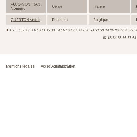
PUJO-MONFRAN
Gerde
France
Monique
QUERTON André
Bruxelles
Belgique
1
2
3
4
5
6
7
8
9
10
11
12
13
14
15
16
17
18
19
20
21
22
23
24
25
26
27
28
29
3
62
63
64
65
66
67
68
Mentions légales
Accès Administration