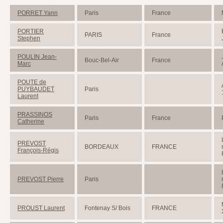
PORRET Yann
Paris
France
PORTIER
PARIS
France
Stephen
POULIN Jean-
Bouc-Bel-Air
France
Marc
POUTE de
PUYBAUDET
Paris
Laurent
PRASSINOS
Paris
France
Catherine
PREVOST
BORDEAUX
FRANCE
François-Régis
PREVOST Pierre
Paris
PROUST Laurent
Fontenay S/ Bois
FRANCE