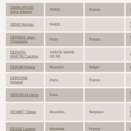
DEMEURISSE
PARIS
France
Anne-Edwige
DENIS Nicolas
PARIS
DEPIEDS Jean-
Paris
France
Christophe
DERAITA-
SAINTE-MARIE
MARTIN Caroline
DE RÉ
DEROM Patrick
Brussels
Belgïe
DEROYAN
Paris
France
Armand
DERVIEUX Denis
Paris
DESMET Tobias
Bruxelles
Belgique
DESSE Laurent
Marseille
France