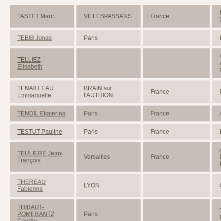
TASTET Marc
VILLESPASSANS
France
TEBIB Jonas
Paris
TELLIEZ
Elisabeth
TENAILLEAU
BRAIN sur
France
Emmanuelle
l'AUTHION
TENDIL Ekaterina
Paris
France
TESTUT Pauline
Paris
France
TEULIERE Jean-
Versailles
France
François
THEREAU
LYON
Fabienne
THIBAUT-
POMERANTZ
Paris